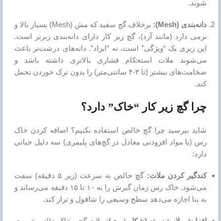
شوند.
دانه‌بندی (Mesh):
برخلاف گچ سفید که مش (Mesh) بسیار بالا و
نرمی دارد (مانند آرد)، گچ زیر کار دارای دانه‌بندی زبرتر است.
این زبری یک “ویژگی” است، نه “ایراد”. دانه‌های درشت‌تر باعث
می‌شوند ملات استحکام فشاری بالاتری داشته باشد و
ضخامت‌های بیشتر (تا ۳-۴ سانتی‌متر) را بدون ترک خوردن تحمل
کند.
چرا گچ زیر کار “خاک” دارد؟
شاید بپرسید چرا گچ خالص استفاده نکنیم؟ اضافه کردن خاک
رس (یا مواد افزودنی معادل در گچ‌های پلیمری) سه دلیل حیاتی
دارد:
کندگیر کردن ملات:
گچ خالص به سرعت (زیر ۵ دقیقه) سفت
می‌شود. خاک رس زمان گیرش را به ۱۰ تا ۱۵ دقیقه می‌رساند و
به بنا اجازه می‌دهد سطح وسیعی را شاقول و تراز کند.
افزایش پلاستیسیته (شکل‌پذیری):
ملات گچ و خاک حالتی خمیری