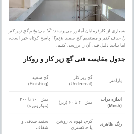
بسیاری از کارفرمایان آماتور می‌پرسند:
“آیا می‌توانم گچ زیر کار
را حذف کنم و مستقیم گچ سفید بزنم؟”
پاسخ کوتاه
خیر
است،
اما بیایید دلیل فنی آن را بررسی کنیم.
جدول مقایسه فنی گچ زیر کار و روکار
گچ زیر کار
گچ سفید
پارامتر
(Finishing)
(Undercoat)
اندازه ذرات
مش ۱۰۰ تا ۲۰۰
مش ۴۰ تا ۶۰ (زبر)
(Mesh)
(میکرونیزه)
کرم، قهوه‌ای روشن
سفید صدفی و
رنگ ظاهری
یا خاکستری
شفاف