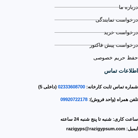
درباره ما
درخواست نمایندگی
درخواست خرید
درخواست پیش فاکتور
حفظ حریم خصوصی
اطلاعات تماس
شماره تماس ثابت کارخانه:
02333608700
(داخلی 5)
تلفن همراه (واحد فروش):
09920722178
ساعت کاری:
شنبه تا پنج شنبه 24 ساعته
ایمیل:
razigyps@razigypsum.com