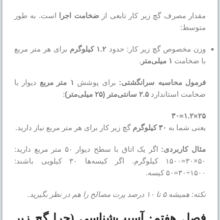
مقدار مصرف گچ زیر کار تابعی از
ضخامت اجرا
است. به طور
متوسط:
وزن مخصوص گچ زیر کار: حدود
۱.۲ کیلوگرم
برای هر متر مربع
با ضخامت
۱ میلی‌متر
.
فرمول محاسبه سرانگشتی:
برای پوشش
۱ متر مر
بع
دیوار با
ضخامت استاندارد
۲.۵ سانتی‌متر (۲۵ میلی‌متر)
:
۳۰
=
۱.۲
×
۲۵
یعنی شما به
۳۰ کیلوگرم
گچ زیر کار برای هر متر مربع نیاز دارید.
مثال کاربردی:
اگر یک اتاق با سطح دیوار ۵۰ متر مربع دارید:
۵۰
×
۳۰
=
۱۵۰۰
کیلوگرم. اگر کیسه‌ها ۳۰ کیلویی باشند:
۱۵۰۰
÷
۳۰
=
۵۰
کیسه.
نکته: همیشه ۵ تا ۱۰ درصد پرت مصالح را هم در نظر بگیرید.
فصل هفتم: آسیب‌شناسی (چرا گچ زیر